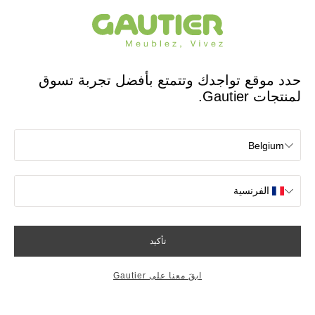
مصمم ومصنع فرنسي منذ 65 عامًا
Gautier
الصفحة الرئيسية
زينة وديكور
زينة وديكور حائطية