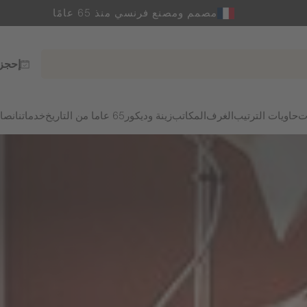
مصمم ومصنع فرنسي منذ 65 عامًا
إحجز
ت
حاويات الترتيب
الغرف
المكاتب
زينة وديكور
65 عاما من التاريخ
خدماتنا
نصائ