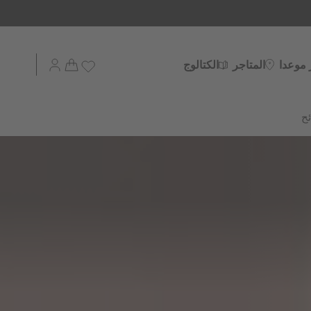
 موعدا
المتاجر
الكتالوج
ح