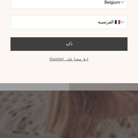
استلهم العديد من 
والج
احصل على