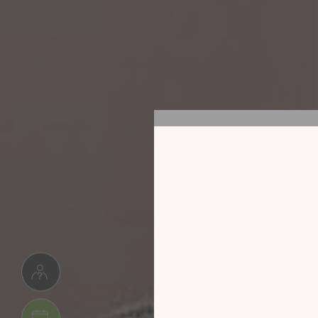
استلم كتالوج 2025
باشرة في
ك!