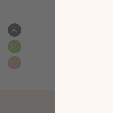
استلم كتالوج 2025
باشرة في
ك!
الأفكار المميّزة
ديدة
 الكتالوج