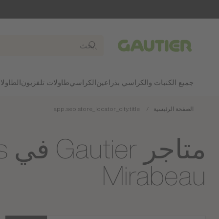
Gautier
جميع الكنبات والكراسي بذراعين
الكراسي
طاولات تلفزيون
الطاولا
الصفحة الرئيسية
app.seo.store_locator_city.title
مت
Mirabeau