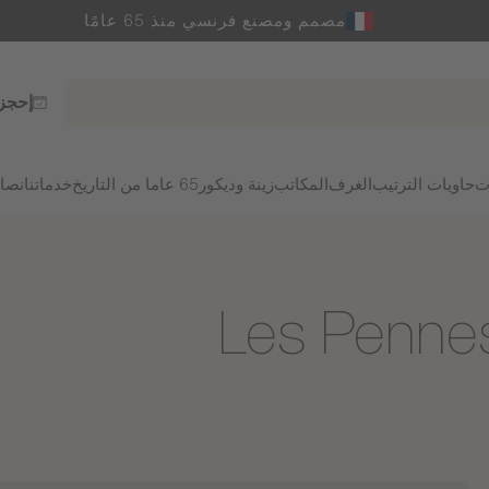
مصمم ومصنع فرنسي منذ 65 عامًا
إحجز
ت
حاويات الترتيب
الغرف
المكاتب
زينة وديكور
65 عاما من التاريخ
خدماتنا
نصائ
اجر Gautier في Les Pennes