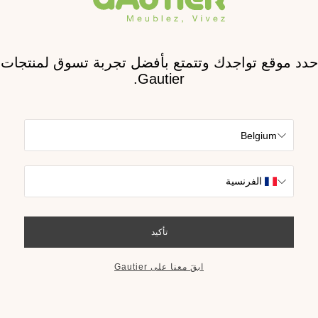
الجديد م
بيت
استلهم العديد من 
والج
احصل على