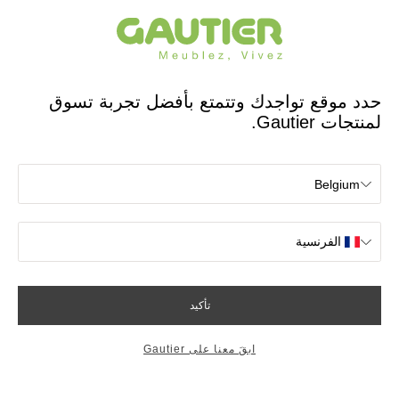
مصمم ومصنع فرنسي منذ 65 عامًا
Gautier
الصفحة الرئيسية
app.seo.store_locator_city.title
متاجر Gautier في
Langueux
OK
متاجر بالقرب من محل تواجدك